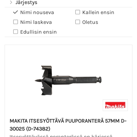
Järjestys
Nimi nouseva
Kallein ensin
Nimi laskeva
Oletus
Edullisin ensin
MAKITA ITSESYÖTTÄVÄ PUUPORANTERÄ 57MM D-
30025 (D-74382)
Itsesyöttävässä poranterässä on kärjessä