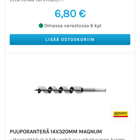
6,80 €
Omassa varastossa 6 kpl
PUUPORANTERÄ 14X320MM MAGNUM
- Itsesyöttävä kärki sekä suurikokoinen kierre