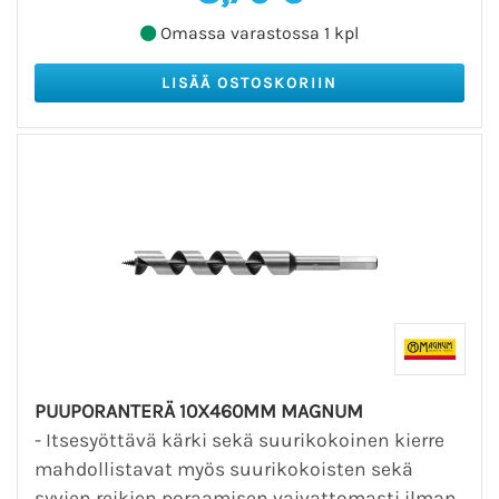
Omassa varastossa 1 kpl
PUUPORANTERÄ 10X460MM MAGNUM
- Itsesyöttävä kärki sekä suurikokoinen kierre
mahdollistavat myös suurikokoisten sekä
syvien reikien poraamisen vaivattomasti ilman,