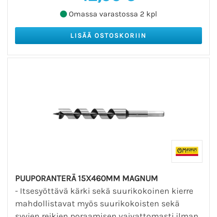
Omassa varastossa 2 kpl
PUUPORANTERÄ 15X460MM MAGNUM
- Itsesyöttävä kärki sekä suurikokoinen kierre
mahdollistavat myös suurikokoisten sekä
syvien reikien poraamisen vaivattomasti ilman,