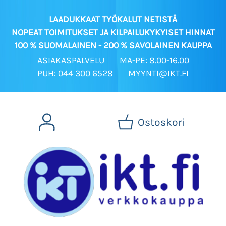
LAADUKKAAT TYÖKALUT NETISTÄ
NOPEAT TOIMITUKSET JA KILPAILUKYKYISET HINNAT
100 % SUOMALAINEN - 200 % SAVOLAINEN KAUPPA
ASIAKASPALVELU
MA-PE: 8.00-16.00
PUH: 044 300 6528
MYYNTI@IKT.FI
Ostoskori