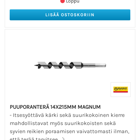
Loppu
PUUPORANTERÄ 14X215MM MAGNUM
- Itsesyöttävä kärki sekä suurikokoinen kierre
mahdollistavat myös suurikokoisten sekä
syvien reikien poraamisen vaivattomasti ilman,
että terää tarvitsee...